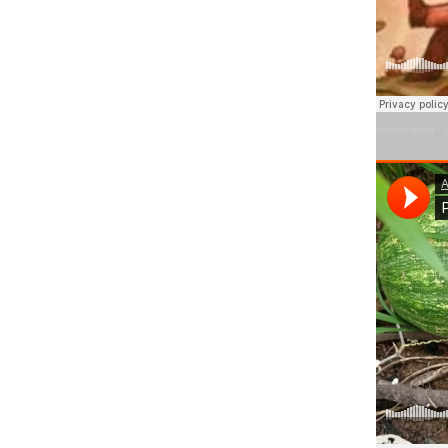
Alfabecantar
·