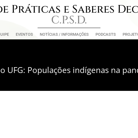
e Práticas e Saberes De
C.P.S.D.
UIPE
EVENTOS
NOTÍCIAS / INFORMAÇÕES
PODCASTS
PROJET
 UFG: Populações indígenas na pa