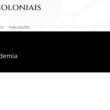
coloniais
OS
PUBLICAÇÕES
ndemia