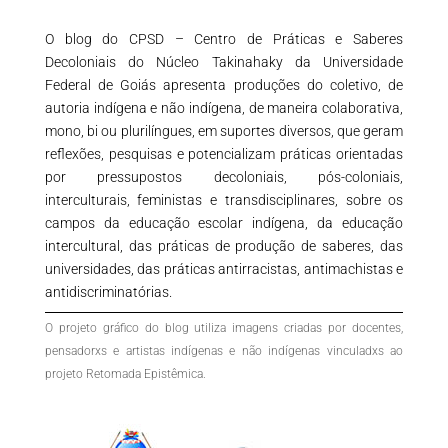
O blog do CPSD – Centro de Práticas e Saberes
Decoloniais do Núcleo Takinahaky da Universidade
Federal de Goiás apresenta produções do coletivo, de
autoria indígena e não indígena, de maneira colaborativa,
mono, bi ou plurilíngues, em suportes diversos, que geram
reflexões, pesquisas e potencializam práticas orientadas
por pressupostos decoloniais, pós-coloniais,
interculturais, feministas e transdisciplinares, sobre os
campos da educação escolar indígena, da educação
intercultural, das práticas de produção de saberes, das
universidades, das práticas antirracistas, antimachistas e
antidiscriminatórias.
O projeto gráfico do blog utiliza imagens criadas por docentes,
pensadorxs e artistas indígenas e não indígenas vinculadxs ao
projeto Retomada Epistêmica.