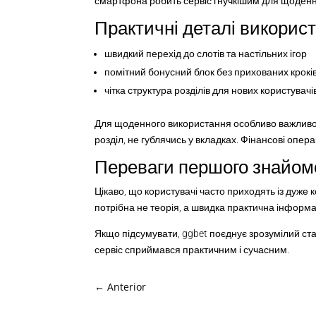
смартфона робить сервіс гнучкішим для щоденн
Практичні деталі викорис
швидкий перехід до слотів та настільних ігор
помітний бонусний блок без прихованих крокі
чітка структура розділів для нових користувачі
Для щоденного використання особливо важливою 
розділ, не гублячись у вкладках. Фінансові опе
Переваги першого знайом
Цікаво, що користувачі часто приходять із дуже
потрібна не теорія, а швидка практична інформац
Якщо підсумувати,
ggbet
поєднує зрозумілий ста
сервіс сприймався практичним і сучасним.
←
Anterior