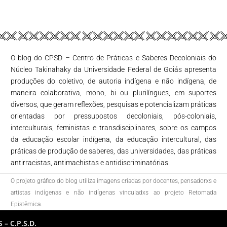
O blog do CPSD – Centro de Práticas e Saberes Decoloniais do
Núcleo Takinahaky da Universidade Federal de Goiás apresenta
produções do coletivo, de autoria indígena e não indígena, de
maneira colaborativa, mono, bi ou plurilíngues, em suportes
diversos, que geram reflexões, pesquisas e potencializam práticas
orientadas por pressupostos decoloniais, pós-coloniais,
interculturais, feministas e transdisciplinares, sobre os campos
da educação escolar indígena, da educação intercultural, das
práticas de produção de saberes, das universidades, das práticas
antirracistas, antimachistas e antidiscriminatórias.
O projeto gráfico do blog utiliza imagens criadas por docentes, pensadorxs e
artistas indígenas e não indígenas vinculadxs ao projeto Retomada
Epistêmica.
– C.P.S.D.