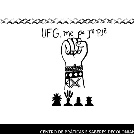
CENTRO DE PRÁTICAS E SABERES DECOLONIAIS 