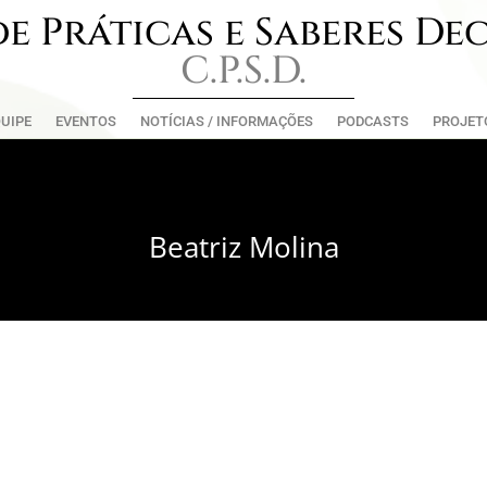
e Práticas e Saberes De
C.P.S.D.
UIPE
EVENTOS
NOTÍCIAS / INFORMAÇÕES
PODCASTS
PROJET
Beatriz Molina