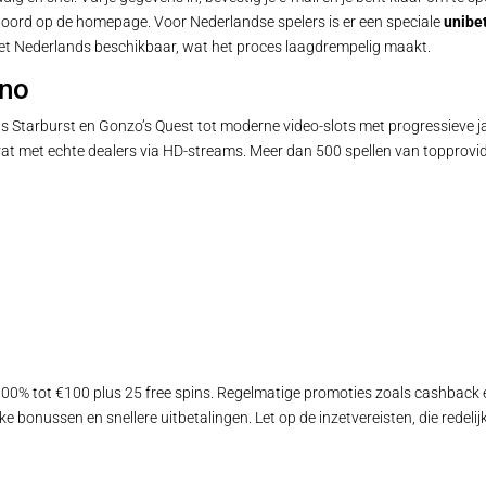
oord op de homepage. Voor Nederlandse spelers is er een speciale
unibet
 het Nederlands beschikbaar, wat het proces laagdrempelig maakt.
ino
oals Starburst en Gonzo’s Quest tot moderne video-slots met progressieve jac
arat met echte dealers via HD-streams. Meer dan 500 spellen van topprovi
% tot €100 plus 25 free spins. Regelmatige promoties zoals cashback e
 bonussen en snellere uitbetalingen. Let op de inzetvereisten, die redelij