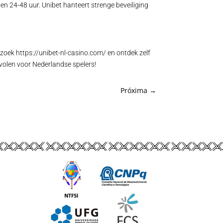
en 24-48 uur. Unibet hanteert strenge beveiliging
bezoek
https://unibet-nl-casino.com/
en ontdek zelf
evolen voor Nederlandse spelers!
Próxima
→