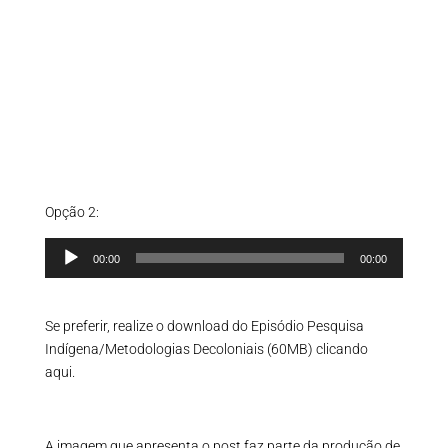
Opção 2:
Tocador
00:00
00:00
de
áudio
Se preferir, realize o download do Episódio
Pesquisa
Indígena/Metodologias Decoloniais (60MB) clicando
aqui.
A imagem que apresenta o post faz parte da produção de