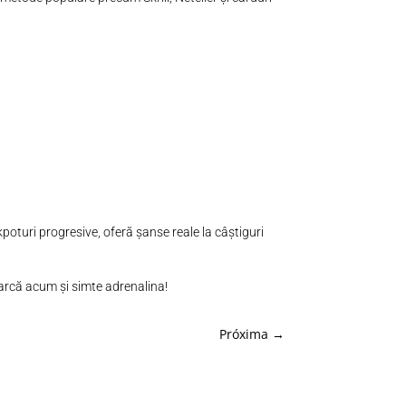
ckpoturi progresive, oferă șanse reale la câștiguri
earcă acum și simte adrenalina!
Próxima
→