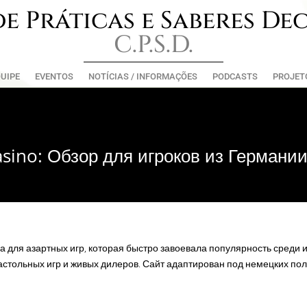
e Práticas e Saberes De
C.P.S.D.
UIPE
EVENTOS
NOTÍCIAS / INFORMAÇÕES
PODCASTS
PROJET
sino: Обзор для игроков из Германи
 для азартных игр, которая быстро завоевала популярность среди и
астольных игр и живых дилеров. Сайт адаптирован под немецких по