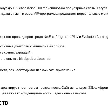
онус до 100 евро плюс 100 фриспинов на популярные слоты. Регу
ндами в тысячи евро. VIP-программа предлагает персональные ме
 от топ-провайдеров вроде NetEnt, Pragmatic Play и Evolution Gami
рессивные джекпоты с миллионами призов.
р в сотнях вариаций.
о опыта в blackjack и baccarat.
йств, без необходимости скачивать приложение.
 гарантирует честность и прозрачность. Сайт использует SSL-шифр
ев важна конфиденциальность – здесь она на высоте.
ств