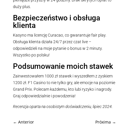
pieniądze przyszły w 24 godziny. Brak ukrytych opłat to
duży plus.
Bezpieczeństwo i obsługa
klienta
Kasyno ma licencję Curacao, co gwarantuje fair play.
Obsługa klienta działa 24/7 przez czat live –
odpowiedzieli na moje pytanie o bonus w 2 minuty.
Wszystko po polsku!
Podsumowanie moich stawek
Zainwestowałem 1000 zł stawek i wyszedłem z zyskiem
1200 zł. F1 Casino to nie tylko gry, ale emocje na poziomie
Grand Prix. Polecam każdemu, kto lubi ryzyko i nagrody.
Graj odpowiedzialnie i powodzenia!
Recenzja oparta na osobistym doświadczeniu, lipiec 2024.
←
Anterior
Próxima
→