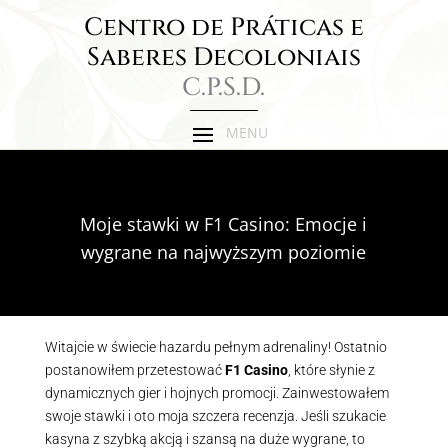
Centro de Práticas e
Saberes Decoloniais
C.P.S.D.
Moje stawki w F1 Casino: Emocje i
wygrane na najwyższym poziomie
Witajcie w świecie hazardu pełnym adrenaliny! Ostatnio
postanowiłem przetestować
F1 Casino
, które słynie z
dynamicznych gier i hojnych promocji. Zainwestowałem
swoje stawki i oto moja szczera recenzja. Jeśli szukacie
kasyna z szybką akcją i szansą na duże wygrane, to