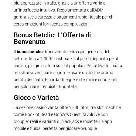
più apprezzate in Italia, grazie a un’offerta varia e
un’interfaccia intuitiva. Regolamentata dall’ADM,
garantisce sicurezza e pagamenti rapidi, ideale per chi
cerca emozioni forti senza complicazioni.
Bonus Betclic: L’Offerta di
Benvenuto
Il
bonus betclic
di benvenuto è tra i più generosi del
settore: fino a 1.000€ cashback sul primo deposito per il
casinò, più giri gratuiti su slot popolari. Per attivarlo, basta
registrarsi, verificare il conto e usare un
codice promo
betclic
dedicato. Ricorda di leggere i termini e condizioni
per sbloccare i requisiti di puntata.
Gioco e Varietà
La sezione casinò vanta oltre 1.500 titoli, tra slot machine
come Book of Dead e Gonzo’s Quest, tavoli live con
croupier reali e varianti di blackjack e roulette. La app
mobile è fluida, perfetta per giocare ovunque.