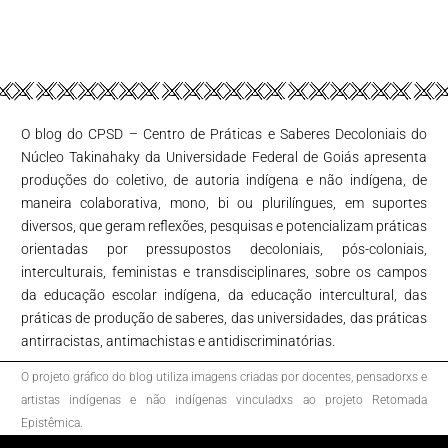
O blog do CPSD – Centro de Práticas e Saberes Decoloniais do
Núcleo Takinahaky da Universidade Federal de Goiás apresenta
produções do coletivo, de autoria indígena e não indígena, de
maneira colaborativa, mono, bi ou plurilíngues, em suportes
diversos, que geram reflexões, pesquisas e potencializam práticas
orientadas por pressupostos decoloniais, pós-coloniais,
interculturais, feministas e transdisciplinares, sobre os campos
da educação escolar indígena, da educação intercultural, das
práticas de produção de saberes, das universidades, das práticas
antirracistas, antimachistas e antidiscriminatórias.
O projeto gráfico do blog utiliza imagens criadas por docentes, pensadorxs e
artistas indígenas e não indígenas vinculadxs ao projeto Retomada
Epistêmica.